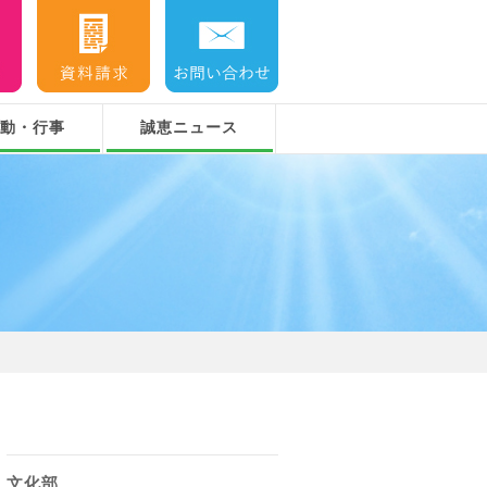
動・行事
誠恵ニュース
年度『煌祭』
文化部