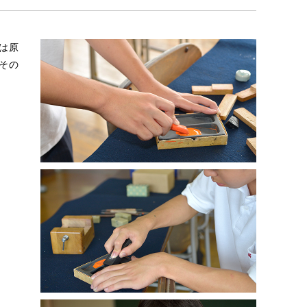
は原
その