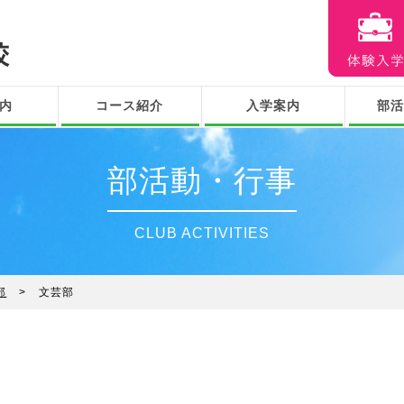
内
コース紹介
入学案内
部活
ラリー
舎内
ラウンド
交付
普通コース
進学コース
情報処理コース
芸術コース
オープンスクール
運動部
文化部
令和８
部活動・行事
CLUB ACTIVITIES
部
文芸部