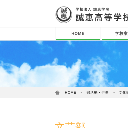
HOME
学校案
在校生の皆さんへ
校訓
指導方針
沿革
せいけいギャ
施設紹介 校
施設紹介 グ
情報公開
各種証明書の
教育実習申込
教員募集情報
HOME
部活動・行事
文化
文芸部